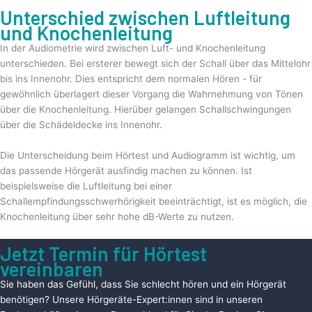
Unterschied zwischen Luftleitung
und Knochenleitung
In der Audiometrie wird zwischen Luft- und Knochenleitung
unterschieden. Bei ersterer bewegt sich der Schall über das Mittelohr
bis ins Innenohr. Dies entspricht dem normalen Hören - für
gewöhnlich überlagert dieser Vorgang die Wahrnehmung von Tönen
über die Knochenleitung. Hierüber gelangen Schallschwingungen
über die Schädeldecke ins Innenohr.
Die Unterscheidung beim Hörtest und Audiogramm ist wichtig, um
das passende Hörgerät ausfindig machen zu können. Ist
beispielsweise die Luftleitung bei einer
Schallempfindungsschwerhörigkeit beeinträchtigt, ist es möglich, die
Knochenleitung über sehr hohe dB-Werte zu nutzen.
Jetzt Termin für Hörtest
vereinbaren
Sie haben das Gefühl, dass Sie schlecht hören und
ein Hörgerät
benötigen
? Unsere Hörgeräte-Expert:innen sind in unseren