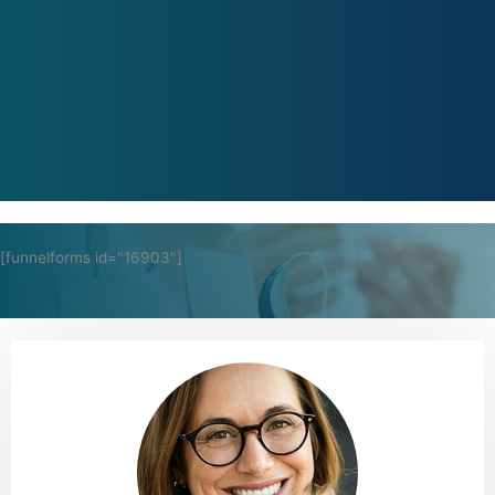
[funnelforms id="16903"]