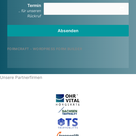
Termin
date_range
.. für unseren
Rückruf
Absenden
FORMCRAFT - WORDPRESS FORM BUILDER
Unsere Partnerfirmen