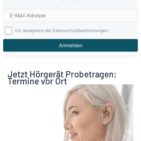
E
-
M
Ich akzeptiere die Datenschutzbestimmungen.
a
i
Anmelden
l
A
d
r
Jetzt Hörgerät Probetragen:
e
Termine vor Ort
s
s
e