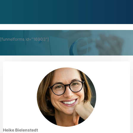
[funnelforms id="16903"]
Heike Bielenstedt